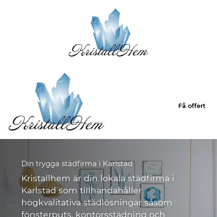
Få offert
Din trygga städfirma i Karlstad
Kristallhem är din lokala städfirma i
Karlstad som tillhandahåller
högkvalitativa städlösningar såsom
fönsterputs, kontorsstädning och